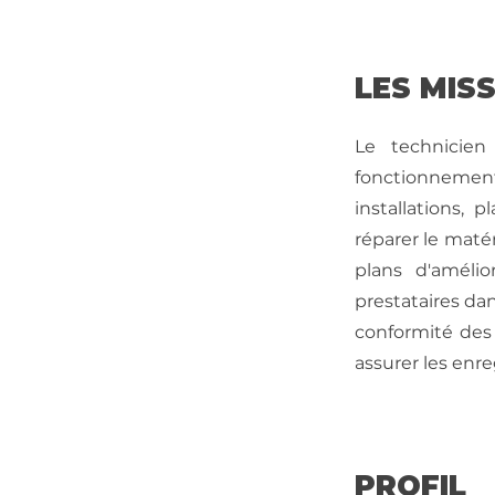
LES MIS
Le technicie
fonctionnement 
installations, 
réparer le maté
plans d'amélio
prestataires dan
conformité des
assurer les enr
PROFIL