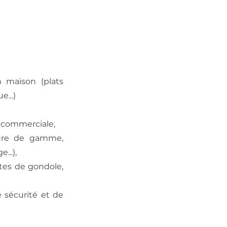
n maison (plats
e...)
e commerciale,
cture de gamme,
...),
êtes de gondole,
 sécurité et de