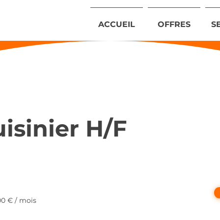
ACCUEIL
OFFRES
S
isinier H/F
00 € / mois