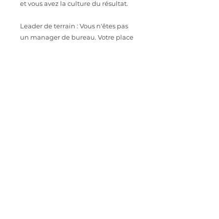
et vous avez la culture du résultat.
Leader de terrain : Vous n'êtes pas
un manager de bureau. Votre place
est avec votre équipe et vos clients.
Organisé(e) & Réactif(ve) : Face aux
imprévus de la logistique ou aux
pics de saisonnalité, vous gardez la
tête froide et le sourire.
Le petit + : Vous avez un goût
prononcé pour l'un de nos univers
non-al et vous savez le partager.
CONTACT
Intéressé.e par cette opportunité
professionnelle ? Envoyez votre CV à
astoriarecrutement@orange.fr