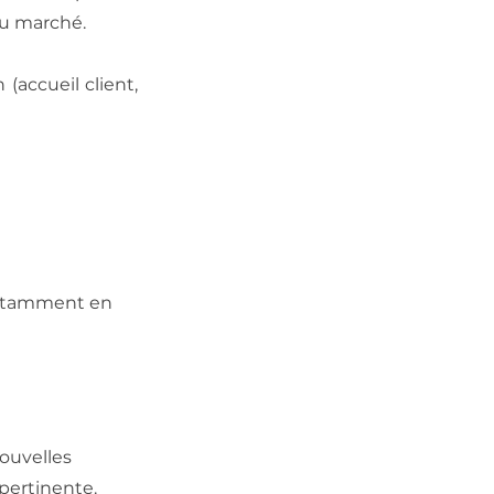
du marché.
(accueil client,
 notamment en
ouvelles
pertinente.