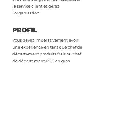
le service client et gérez
l'organisation.
PROFIL
Vous devez impérativement avoir
une expérience en tant que chef de
département produits frais ou chef
de département PGC en gros
supermarché ou hypermarché ou
une expérience dans un drive en
tant que responsable adjoint ou une
expérience de responsable drive.
CONTACT
Intéressé.e par cette opportunité
professionnelle ? Envoyez votre CV à
astoriarecrutement@orange.fr