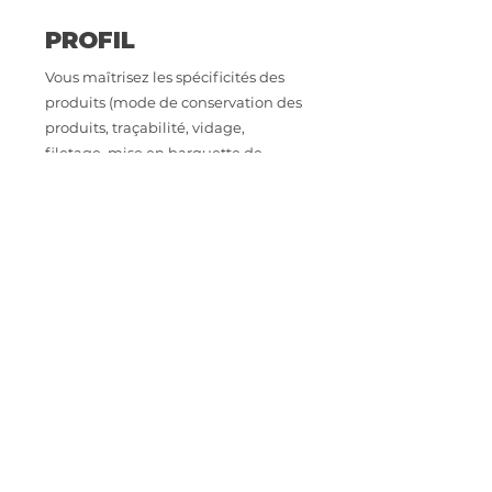
PROFIL
Vous maîtrisez les spécificités des
produits (mode de conservation des
produits, traçabilité, vidage,
filetage, mise en barquette de
produits de la mer, connaissance
des espèces de poissons......)
Ponctuel(le), sérieux (se), vous êtes
autonome, polyvalent(e) et
organisé(e).
Dynamique, vous aimez le terrain et
êtes passionné(e) par les produits de
la mer.
CONTACT
Intéressé.e par cette opportunité