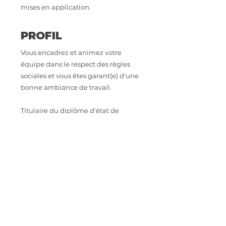
mises en application.
PROFIL
Vous encadrez et animez votre
équipe dans le respect des règles
sociales et vous êtes garant(e) d'une
bonne ambiance de travail.
Titulaire du diplôme d'état de
Docteur en Pharmacie, vous êtes
opérationnel(le), rigoureux (se),
organisé(e) et vous maîtrisez la
gestion de votre rayon.
CONTACT
Intéressé.e par cette opportunité
professionnelle ? Envoyez votre CV à
astoriarecrutement@orange.fr