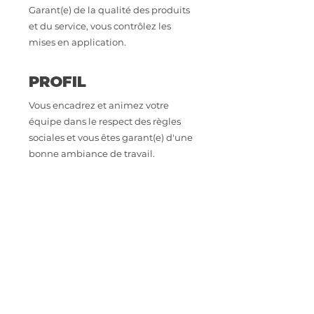
Garant(e) de la qualité des produits
et du service, vous contrôlez les
mises en application.
PROFIL
Vous encadrez et animez votre
équipe dans le respect des règles
sociales et vous êtes garant(e) d'une
bonne ambiance de travail.
Titulaire du diplôme d'état de
Docteur en Pharmacie, vous êtes
opérationnel(le), rigoureux (se),
organisé(e) et vous maîtrisez la
gestion de votre rayon.
CONTACT
Intéressé.e par cette opportunité