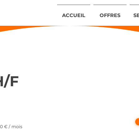
ACCUEIL
OFFRES
S
H/F
00 € / mois