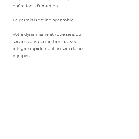
opérations d'entretien.
Le permis B est indispensable.
Votre dynamisme et votre sens du
service vous permettront de vous
intégrer rapidement au sein de nos
équipes.
Au-delà de votre savoir-Faire, c'est
votre personnalité qui fera la
différence !
CONTACT
Intéressé.e par cette opportunité
professionnelle ? Envoyez votre CV à
astoriarecrutement@orange.fr
IMPORTER SON CV