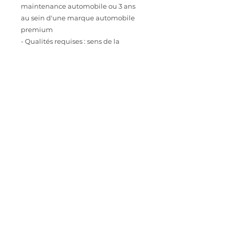
maintenance automobile ou 3 ans
au sein d'une marque automobile
premium
- Qualités requises : sens de la
méthode, de l'organisation et du
travail en équipe
CONTACT
Intéressé.e par cette opportunité
professionnelle ? Envoyez votre CV à
astoriarecrutement@orange.fr
IMPORTER SON CV
< Back
Charte candidats
Politique de cookies
Mentions légales
Politique de confidentialité