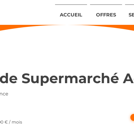
ACCUEIL
OFFRES
S
 de Supermarché A
ance
00 € / mois