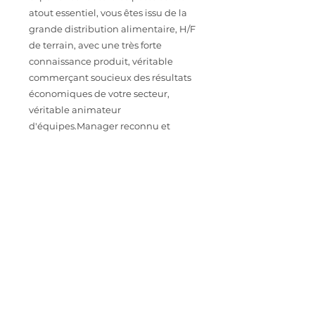
atout essentiel, vous êtes issu de la
grande distribution alimentaire, H/F
de terrain, avec une très forte
connaissance produit, véritable
commerçant soucieux des résultats
économiques de votre secteur,
véritable animateur
d'équipes.Manager reconnu et
gestionnaire confirmé.
Vous devez avoir une expérience en
supermarché ou hypermarché.
CONTACT
Intéressé.e par cette opportunité
professionnelle ? Envoyez votre CV à
astoriarecrutement@orange.fr
IMPORTER SON CV