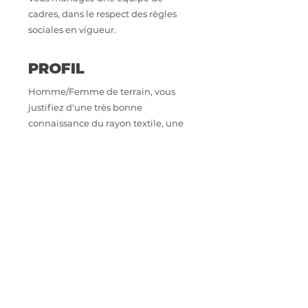
cadres, dans le respect des règles
sociales en vigueur.
PROFIL
Homme/Femme de terrain, vous
justifiez d'une très bonne
connaissance du rayon textile, une
expérience en grande distribution
supermarché et hypermarché et
dans le management d'équipe est
exigée.
CONTACT
Intéressé.e par cette opportunité
professionnelle ? Envoyez votre CV à
astoriarecrutement@orange.fr
IMPORTER SON CV