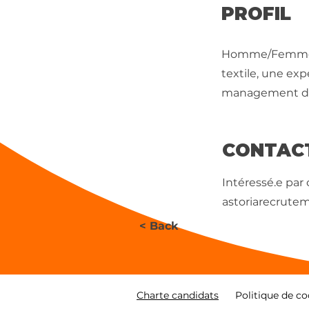
PROFIL
Homme/Femme de
textile, une ex
management d'é
CONTAC
Intéressé.e par
astoriarecrute
< Back
Charte candidats
Politique de co