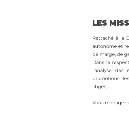
LES MIS
Rattaché à la D
autonome et res
de marge, de ges
Dans le respec
l'analyse des
promotions, les
litiges).
Vous managez un