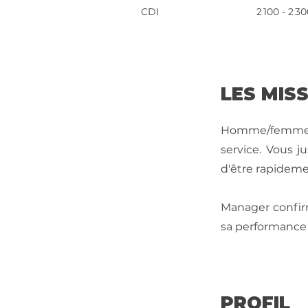
CDI
2 100 - 2 3
LES MIS
Homme/femme de
service. Vous j
d'être rapideme
Manager confirm
sa performance 
PROFIL