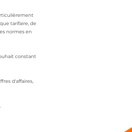
articulièrement
ue tarifaire, de
des normes en
souhait constant
res d'affaires,
.