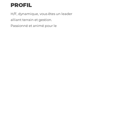
PROFIL
H/F, dynamique, vous êtes un leader
alliant terrain et gestion.
Passionné et animé pour le
commerce. Vous êtes force de vente.
Créatif, autonome, rigoureux.
Manager proche et à l'écoute de son
équipe.
Vous savez gérer un compte
d'exploitation.
Expérience exigée en grande
distribution alimentaire sur un
poste similaire.
CONTACT
Intéressé.e par cette opportunité
professionnelle ? Envoyez votre CV à