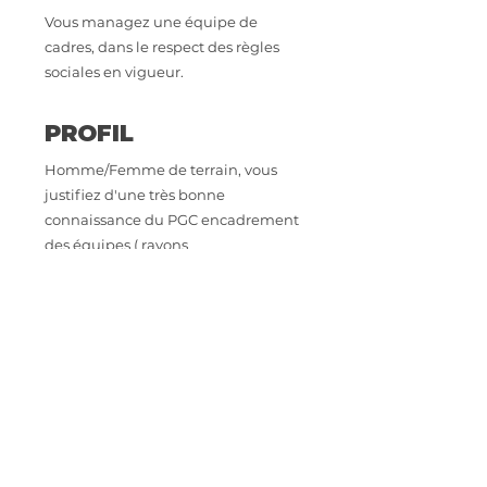
Vous managez une équipe de
cadres, dans le respect des règles
sociales en vigueur.
PROFIL
Homme/Femme de terrain, vous
justifiez d'une très bonne
connaissance du PGC encadrement
des équipes ( rayons
épicerie/liquides, DPH ), une
expérience en grande distribution
et dans le management d'équipe
est exigés.
CONTACT
Intéressé.e par cette opportunité
professionnelle ? Envoyez votre CV à
astoriarecrutement@orange.fr