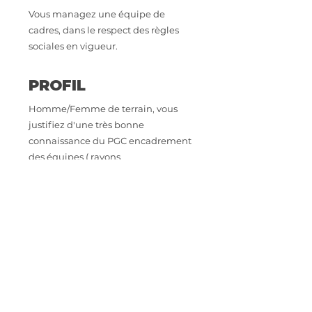
Vous managez une équipe de
cadres, dans le respect des règles
sociales en vigueur.
PROFIL
Homme/Femme de terrain, vous
justifiez d'une très bonne
connaissance du PGC encadrement
des équipes ( rayons
épicerie/liquides, DPH ), une
expérience en grande distribution
et dans le management d'équipe
est exigés.
CONTACT
Intéressé.e par cette opportunité
professionnelle ? Envoyez votre CV à
astoriarecrutement@orange.fr