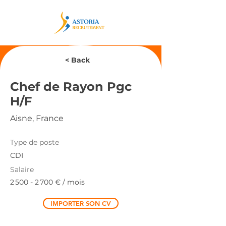
< Back
Chef de Rayon Pgc
H/F
Aisne, France
Type de poste
CDI
Salaire
2 500 - 2 700
€ / mois
IMPORTER SON CV