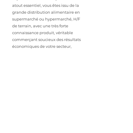
atout essentiel, vous êtes issu de la
grande distribution alimentaire en
supermarché ou hypermarché, H/F
de terrain, avec une très forte
connaissance produit, véritable
commerçant soucieux des résultats
économiques de votre secteur,
véritable animateur d'équipes.
Manager reconnu et gestionnaire
confirmé.
CONTACT
Intéressé.e par cette opportunité
professionnelle ? Envoyez votre CV à
astoriarecrutement@orange.fr
IMPORTER SON CV