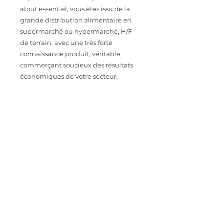
atout essentiel, vous êtes issu de la
grande distribution alimentaire en
supermarché ou hypermarché, H/F
de terrain, avec une très forte
connaissance produit, véritable
commerçant soucieux des résultats
économiques de votre secteur,
véritable animateur
d'équipes.Manager reconnu et
gestionnaire confirmé.
CONTACT
Intéressé.e par cette opportunité
professionnelle ? Envoyez votre CV à
astoriarecrutement@orange.fr
IMPORTER SON CV