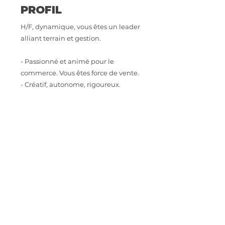
PROFIL
H/F, dynamique, vous êtes un leader
alliant terrain et gestion.
- Passionné et animé pour le
commerce. Vous êtes force de vente.
- Créatif, autonome, rigoureux.
Manager proche et à l'écoute de son
équipe.
- Vous savez gérer un compte
d'exploitation.
- Expérience exigée en grande
distribution alimentaire sur un
poste similaire.
Salaire : selon expérience, sur 13
mois + prime, intéressement et
participation selon résultat.