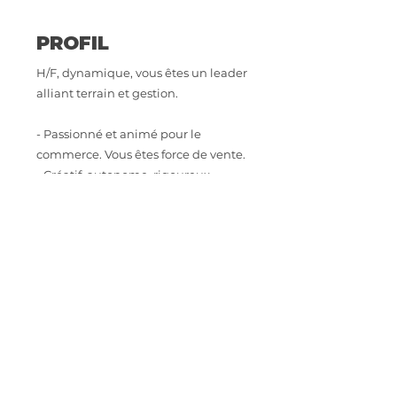
PROFIL
H/F, dynamique, vous êtes un leader
alliant terrain et gestion.
- Passionné et animé pour le
commerce. Vous êtes force de vente.
- Créatif, autonome, rigoureux.
Manager proche et à l'écoute de son
équipe.
- Vous savez gérer un compte
d'exploitation.
- Expérience exigée en grande
distribution alimentaire sur un
poste similaire.
Salaire : selon expérience, sur 13
mois + prime, intéressement et