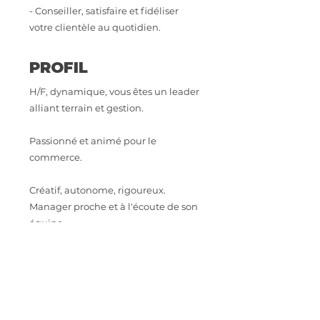
- Conseiller, satisfaire et fidéliser
votre clientèle au quotidien.
PROFIL
H/F, dynamique, vous êtes un leader
alliant terrain et gestion.
Passionné et animé pour le
commerce.
Créatif, autonome, rigoureux.
Manager proche et à l'écoute de son
équipe.
Vous savez gérer un compte
d'exploitation.
Expérience exigée en grande