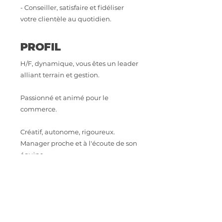
- Conseiller, satisfaire et fidéliser
votre clientèle au quotidien.
PROFIL
H/F, dynamique, vous êtes un leader
alliant terrain et gestion.
Passionné et animé pour le
commerce.
Créatif, autonome, rigoureux.
Manager proche et à l'écoute de son
équipe.
Vous savez gérer un compte
d'exploitation.
Expérience exigée en grande