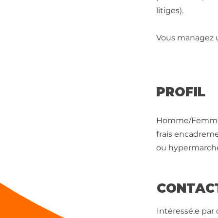
litiges).
Vous managez un
PROFIL
Homme/Femme de
frais encadrem
ou hypermarché
CONTAC
Intéressé.e par