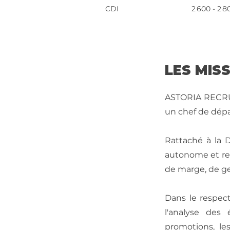
CDI
2 600 - 2 8
LES MIS
ASTORIA RECRUT
un chef de dépa
Rattaché à la D
autonome et res
de marge, de ges
Dans le respec
l'analyse des
promotions, les