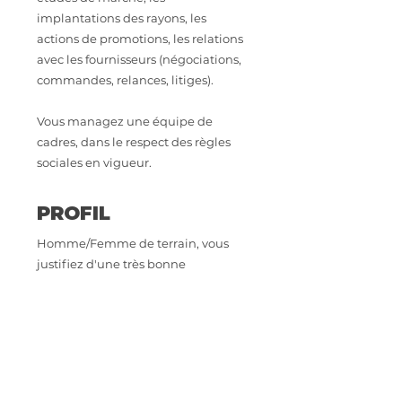
implantations des rayons, les
actions de promotions, les relations
avec les fournisseurs (négociations,
commandes, relances, litiges).
Vous managez une équipe de
cadres, dans le respect des règles
sociales en vigueur.
PROFIL
Homme/Femme de terrain, vous
justifiez d'une très bonne
connaissance du Produits frais
encadrement des équipes, une
expérience en grande distribution
supermarché ou hypermarché et
dans le management d'équipe est
exigés.