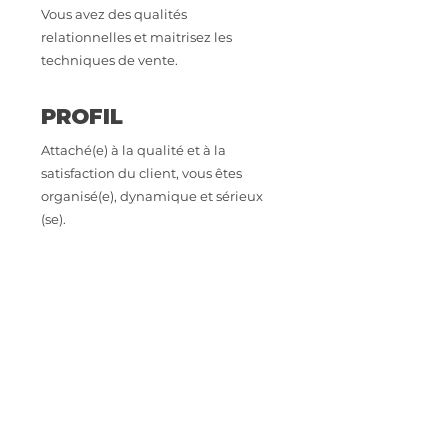
Vous avez des qualités
relationnelles et maitrisez les
techniques de vente.
PROFIL
Attaché(e) à la qualité et à la
satisfaction du client, vous êtes
organisé(e), dynamique et sérieux
(se).
Titulaire d'un CAP/BEP boucher,
vous avez idéalement une première
expérience réussie sur un poste
similaire.
CONTACT
Intéressé.e par cette opportunité
professionnelle ? Envoyez votre CV à