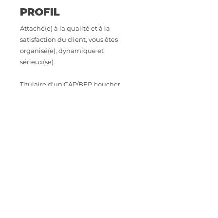
PROFIL
Attaché(e) à la qualité et à la
satisfaction du client, vous êtes
organisé(e), dynamique et
sérieux(se).
Titulaire d'un CAP/BEP boucher,
vous avez idéalement une première
expérience réussie sur un poste
similaire.
CONTACT
Intéressé.e par cette opportunité
professionnelle ? Envoyez votre CV à
astoriarecrutement@orange.fr
IMPORTER SON CV