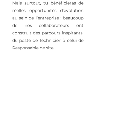
Mais surtout, tu bénéficieras de
réelles opportunités d’évolution
au sein de l’entreprise : beaucoup
de nos collaborateurs ont
construit des parcours inspirants,
du poste de Technicien à celui de
Responsable de site.
PROFIL
Formation initiale : BAC PRO Vente
ou BTS MCO (Anciennement MUC)
️ Expérience : 3 ans dans la vente de
produits techniques ou en
mécanique, idéalement dans le
secteur PL de préférence, ou
automobile