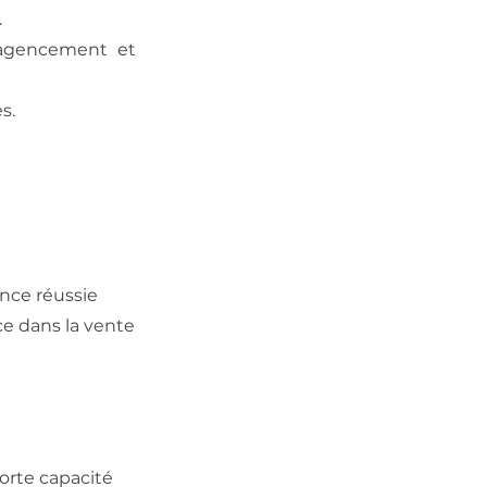
.
(agencement et
s.
ence réussie
e dans la vente
orte capacité