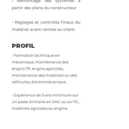
• Remontage des systèmes à
partir des plans du constructeur
• Réglages et contrôles finaux du
matériel avant remise au client.
PROFIL
• Formation technique en
mécanique, maintenance des
engins TP, engins agricoles,
maintenance des matériels ou des
véhicules, électromécanique
• Expérience de 5 ans minimum sur
un poste similaire en SAV, ou sur PL,
matériels agricoles ou engins.
CDI (39h) à l’atelier (8h-12h 13h30-
17h30 et 16h30 le vendredi), pas de