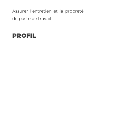
Assurer l’entretien et la propreté
du poste de travail
PROFIL
Formation initiale : CAP à Bac Pro
Maintenance des véhicules
utilitaires
️Expérience : Expérience de 1 à 3 ans
dans le domaine de la réparation et
de l’entretien d’équipements en
tant que mécanicien ou technicien.
Savoir être : Ponctuel, sérieux,
organisé et un bon sens du
relationnel