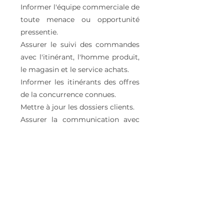
Informer l'équipe commerciale de
toute menace ou opportunité
pressentie.
Assurer le suivi des commandes
avec l'itinérant, l'homme produit,
le magasin et le service achats.
Informer les itinérants des offres
de la concurrence connues.
Mettre à jour les dossiers clients.
Assurer la communication avec
l'itinérant, l'homme produit, le
service achat et le magasin.
Développer et optimiser sa
collaboration avec l'itinérant.
PROFIL
Diplôme : Titulaire d'un BTS