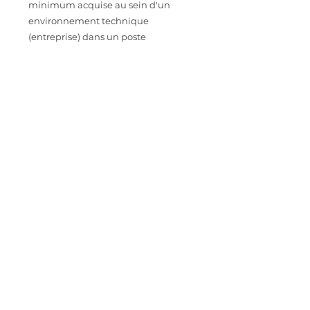
minimum acquise au sein d'un
environnement technique
(entreprise) dans un poste
Responsable comptable,
Comptable Unique, controleur de
gestion...La connaissance du monde
de la grande distribution pourrait
être appréciée.
Vous êtes reconnu(e) pour votre
rigueur, votre transparence et votre
approche opérationnelle.
CONTACT
Intéressé.e par cette opportunité
professionnelle ? Envoyez votre CV à
astoriarecrutement@orange.fr
IMPORTER SON CV