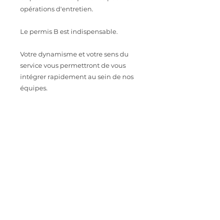
opérations d'entretien.
Le permis B est indispensable.
Votre dynamisme et votre sens du
service vous permettront de vous
intégrer rapidement au sein de nos
équipes.
Au-delà de votre savoir-Faire, c'est
votre personnalité qui fera la
différence !
CONTACT
Intéressé.e par cette opportunité
professionnelle ? Envoyez votre CV à
astoriarecrutement@orange.fr
IMPORTER SON CV