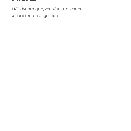
H/F, dynamique, vous êtes un leader
alliant terrain et gestion.
- Passionné et animé pour le
commerce. Vous êtes force de vente.
- Créatif, autonome, rigoureux.
Manager proche et à l'écoute de son
équipe.
- Vous savez gérer un compte
d'exploitation.
- Expérience exigée en grande
distribution alimentaire sur un
poste similaire.
CONTACT
Intéressé.e par cette opportunité
professionnelle ? Envoyez votre CV à
astoriarecrutement@orange.fr