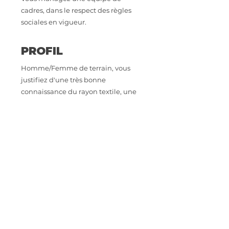
cadres, dans le respect des règles
sociales en vigueur.
PROFIL
Homme/Femme de terrain, vous
justifiez d'une très bonne
connaissance du rayon textile, une
expérience en grande distribution
supermarché et hypermarché et
dans le management d'équipe est
exigée.
CONTACT
Intéressé.e par cette opportunité
professionnelle ? Envoyez votre CV à
astoriarecrutement@orange.fr
IMPORTER SON CV