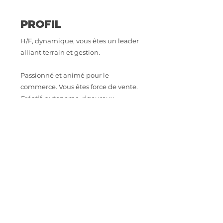
PROFIL
H/F, dynamique, vous êtes un leader
alliant terrain et gestion.
Passionné et animé pour le
commerce. Vous êtes force de vente.
Créatif, autonome, rigoureux.
Manager proche et à l'écoute de son
équipe.
Vous savez gérer un compte
d'exploitation.
Expérience exigée en grande
distribution alimentaire sur un
poste similaire.
Salaire : selon expérience, sur 13
mois + prime, intéressement et