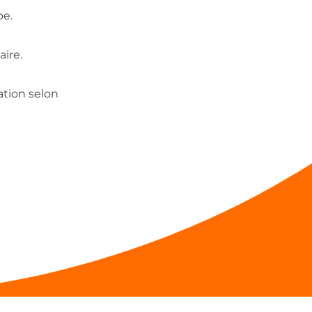
pe.
aire.
ation selon